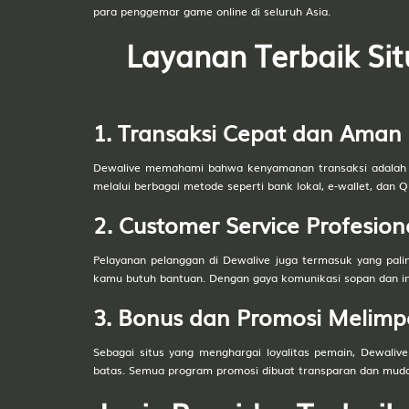
0.00
HDP
0.00
1.03
Odds
-1.23
para penggemar game online di seluruh Asia.
PLAY
Layanan Terbaik Si
Bayern M... vs VfB Stut...
i
29/08 01:30AM
H
Bayern Munchen
1. Transaksi Cepat dan Aman
W
VfB Stuttgart
Dewalive memahami bahwa kenyamanan transaksi adalah ku
melalui berbagai metode seperti bank lokal, e-wallet, da
-1.75
HDP
1.75
-1.04
Odds
-1.08
2. Customer Service Profesion
PLAY
Queens P... vs Millwall
Pelayanan pelanggan di Dewalive juga termasuk yang paling
i
08/08 20:00PM
kamu butuh bantuan. Dengan gaya komunikasi sopan dan info
H
Queens Park Rangers
3. Bonus dan Promosi Melim
W
Millwall
Sebagai situs yang menghargai loyalitas pemain, Dewal
batas. Semua program promosi dibuat transparan dan muda
0.25
HDP
-0.25
-1.23
Odds
-1.05
PLAY