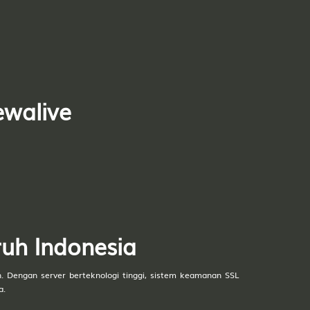
ewalive
uh Indonesia
 Dengan server berteknologi tinggi, sistem keamanan SSL
a.