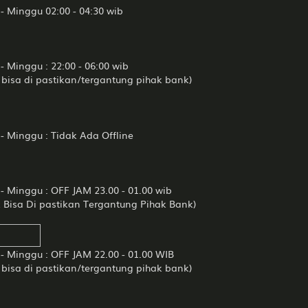
 - Minggu 02:00 - 04:30 wib
- Minggu : 22:00 - 06:00 wib
k bisa di pastikan/tergantung pihak bank)
 - Minggu : Tidak Ada Offline
 - Minggu : OFF JAM 23.00 - 01.00 wib
k Bisa Di pastikan Tergantung Pihak Bank)
 - Minggu : OFF JAM 22.00 - 01.00 WIB
k bisa di pastikan/tergantung pihak bank)