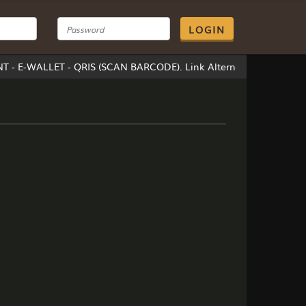
LOGIN
S (SCAN BARCODE). Link Alternatif DEWALIVE : - https://pintu.c