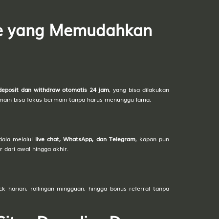
ive yang Memudahkan
deposit dan withdraw otomatis 24 jam
, yang bisa dilakukan
emain bisa fokus bermain tanpa harus menunggu lama.
ala melalui
live chat, WhatsApp, dan Telegram
, kapan pun
 dari awal hingga akhir.
 harian, rollingan mingguan, hingga bonus referral tanpa