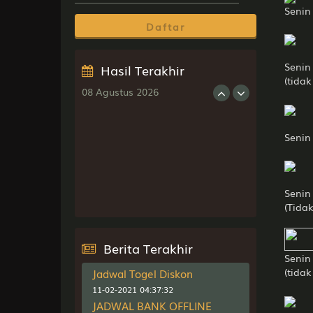
Hull Cit... vs Manchest...
i
Senin
22/08 19:30PM
Daftar
H
Hull City
W
Manchester United
Senin 
Hasil Terakhir
(tida
1.25
HDP
-1.25
-1.12
Odds
-1.01
08 Agustus 2026
PLAY
4D SHIO Monyet
9
4
2
7
Senin
4D SHIO Kuda
9
1
8
6
Sevilla vs Rayo Val...
i
16/08 22:00PM
AQUARIUS 5D
1
2
6
5
1
H
Sevilla
PISCES 5D
8
7
9
3
8
Senin
W
Rayo Vallecano
(Tida
-0.25
HDP
0.25
1.07
Odds
-1.05
Berita Terakhir
PLAY
Senin
(tida
Jadwal Togel Diskon
Celta Vi... vs Osasuna
11-02-2021 04:37:32
i
16/08 22:00PM
JADWAL BANK OFFLINE