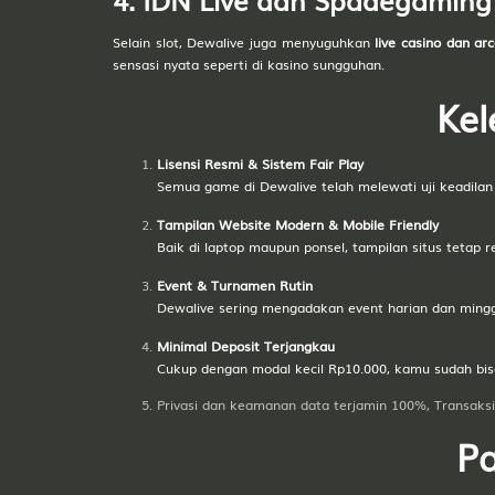
Everton vs Crystal ...
i
Selain slot, Dewalive juga menyuguhkan
live casino dan a
22/08 22:00PM
sensasi nyata seperti di kasino sungguhan.
H
Everton
Kel
W
Crystal Palace
Lisensi Resmi & Sistem Fair Play
-0.50
HDP
0.50
1.16
Odds
-1.35
Semua game di Dewalive telah melewati uji keadila
PLAY
Tampilan Website Modern & Mobile Friendly
Baik di laptop maupun ponsel, tampilan situs tetap r
Brentfor... vs Tottenha...
i
23/08 00:30AM
Event & Turnamen Rutin
Dewalive sering mengadakan event harian dan minggu
H
Brentford
Minimal Deposit Terjangkau
W
Tottenham Hotspur
Cukup dengan modal kecil Rp10.000, kamu sudah bis
0.00
HDP
0.00
-1.28
Odds
1.11
Privasi dan keamanan data terjamin 100%, Transak
PLAY
Pa
Racing S... vs Villarre...
i