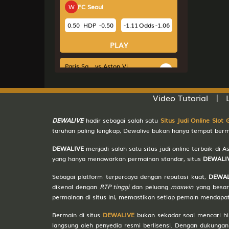
W
FC Seoul
0.50
HDP
-0.50
-1.11
Odds
-1.06
PLAY
Paris Sa... vs Aston Vi...
i
13/08 02:00AM
H
Paris Saint Germain
|
Video Tutorial
W
Aston Villa
DEWALIVE
hadir sebagai salah satu
Situs Judi Online Slot 
-0.75
HDP
0.75
-1.11
Odds
-1.02
taruhan paling lengkap, Dewalive bukan hanya tempat ber
PLAY
DEWALIVE
menjadi salah satu situs judi online terbaik d
yang hanya menawarkan permainan standar, situs
DEWALI
Pohang S... vs Ulsan HD...
i
08/08 18:00PM
Sebagai platform terpercaya dengan reputasi kuat,
DEWAL
dikenal dengan
RTP tinggi
dan peluang
maxwin
yang besar.
H
Pohang Steelers
permainan di situs ini, memastikan setiap pemain mendapa
W
Ulsan HD FC
Bermain di situs
DEWALIVE
bukan sekadar soal mencari hib
langsung oleh penyedia resmi berlisensi. Dengan dukungan